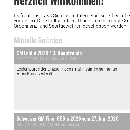
Herzlich Willkommen!
Es freut uns, dass Sie unsere Internetpräsenz besuch
vorstellen. Die Stadtschützen Thun sind die grösste S
Ordonnanz- und Sportgewehren geschossen werden...
Aktuelle Beiträge
GM Feld A 2026 / 3. Hauptrunde
18.07.2026
, H. Jakob und A. Zeiter
Leider wurde der Einzug in den Final in Winterthur nur um
einen Punkt verfehlt
Schweizer GM-Final G50m 2026 vom 27. Juni 2026
03.07.2026
, GM / MM-Kommission