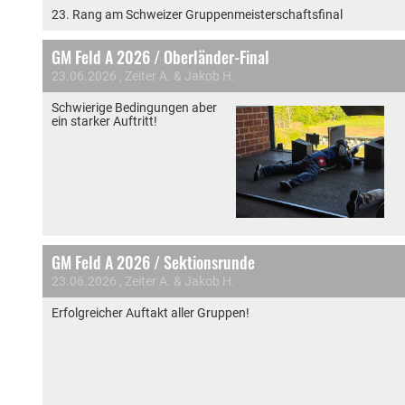
23. Rang am Schweizer Gruppenmeisterschaftsfinal
GM Feld A 2026 / Oberländer-Final
23.06.2026
, Zeiter A. & Jakob H.
Schwierige Bedingungen aber
ein starker Auftritt!
GM Feld A 2026 / Sektionsrunde
23.06.2026
, Zeiter A. & Jakob H.
Erfolgreicher Auftakt aller Gruppen!