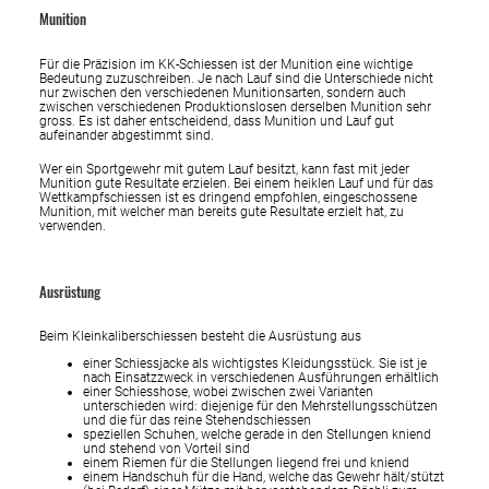
Munition
Für die Präzision im KK-Schiessen ist der Munition eine wichtige
Bedeutung zuzuschreiben. Je nach Lauf sind die Unterschiede nicht
nur zwischen den verschiedenen Munitionsarten, sondern auch
zwischen verschiedenen Produktionslosen derselben Munition sehr
gross. Es ist daher entscheidend, dass Munition und Lauf gut
aufeinander abgestimmt sind.
Wer ein Sportgewehr mit gutem Lauf besitzt, kann fast mit jeder
Munition gute Resultate erzielen. Bei einem heiklen Lauf und für das
Wettkampfschiessen ist es dringend empfohlen, eingeschossene
Munition, mit welcher man bereits gute Resultate erzielt hat, zu
verwenden.
Ausrüstung
Beim Kleinkaliberschiessen besteht die Ausrüstung aus
einer Schiessjacke als wichtigstes Kleidungsstück. Sie ist je
nach Einsatzzweck in verschiedenen Ausführungen erhältlich
einer Schiesshose, wobei zwischen zwei Varianten
unterschieden wird: diejenige für den Mehrstellungsschützen
und die für das reine Stehendschiessen
speziellen Schuhen, welche gerade in den Stellungen kniend
und stehend von Vorteil sind
einem Riemen für die Stellungen liegend frei und kniend
einem Handschuh für die Hand, welche das Gewehr hält/stützt