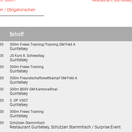
ehr 300m
Restaurant Guntelse
en / Obligatorischen
_________________________
Betreff
:30
300m Freies Training/Training GM Feld A
Guntelsey
:00
JS Kurs 8. Schiesstag
Guntelsey
:30
300m Freies Training
Guntelsey
:30
300m Freundschaftswettkampf GM Feld A
Guntelsey
:00
300m BSSV GM Kantonalfinal
Guntelsey
:00
5. OP VSGT
Guntelsey
:30
300m Freies Training
Guntelsey
:00
Schützen Stammtisch
Restaurant Guntelsey, Schützen Stammtisch / Surprise Event