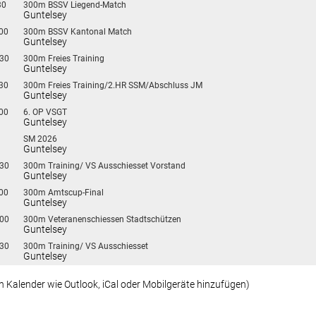
30
300m BSSV Liegend-Match
Guntelsey
:00
300m BSSV Kantonal Match
Guntelsey
:30
300m Freies Training
Guntelsey
:30
300m Freies Training/2.HR SSM/Abschluss JM
Guntelsey
:00
6. OP VSGT
Guntelsey
SM 2026
Guntelsey
:30
300m Training/ VS Ausschiesset Vorstand
Guntelsey
:00
300m Amtscup-Final
Guntelsey
:00
300m Veteranenschiessen Stadtschützen
Guntelsey
:30
300m Training/ VS Ausschiesset
Guntelsey
in Kalender wie Outlook, iCal oder Mobilgeräte hinzufügen)