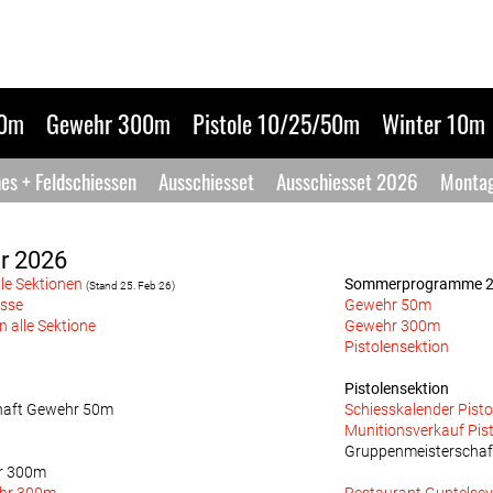
50m
Gewehr 300m
Pistole 10/25/50m
Winter 10m
hes + Feldschiessen
Ausschiesset
Ausschiesset 2026
Monta
r 2026
le Sektionen
Sommerprogramme 
(Stand 25. Feb 26)
ässe
Gewehr 50m
 alle Sektione
Gewehr 300m
Pistolensektion
Pistolensektion
haft Gewehr 50m
Schiesskalender Pisto
Munitionsverkauf Pist
Gruppenmeisterschaft
r 300m