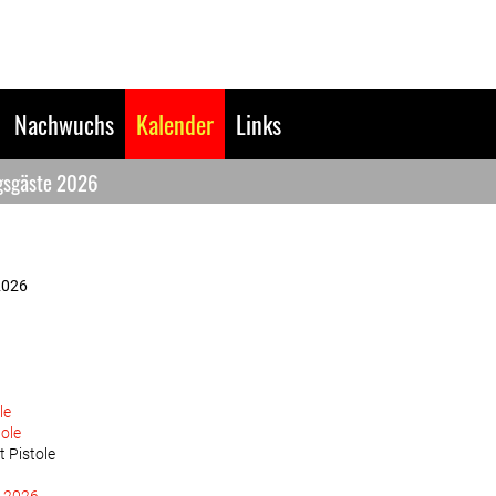
Nachwuchs
Kalender
Links
gsgäste 2026
2026
le
ole
 Pistole