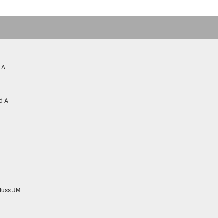
 A
d A
luss JM