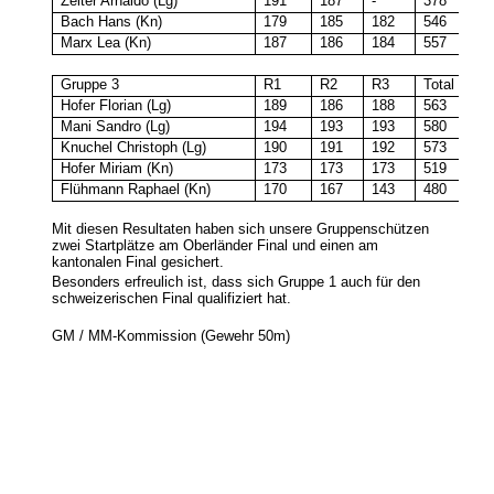
Zeiter Arnaldo (Lg)
191
187
-
378
Bach Hans (Kn)
179
185
182
546
Marx Lea (Kn)
187
186
184
557
Gruppe 3
R1
R2
R3
Total
Hofer Florian (Lg)
189
186
188
563
Mani Sandro (Lg)
194
193
193
580
Knuchel Christoph (Lg)
190
191
192
573
Hofer Miriam (Kn)
173
173
173
519
Flühmann Raphael (Kn)
170
167
143
480
Mit diesen Resultaten haben sich unsere Gruppenschützen
zwei Startplätze am Oberländer Final und einen am
kantonalen Final gesichert.
Besonders erfreulich ist, dass sich Gruppe 1 auch für den
schweizerischen Final qualifiziert hat.
GM / MM-Kommission (Gewehr 50m)