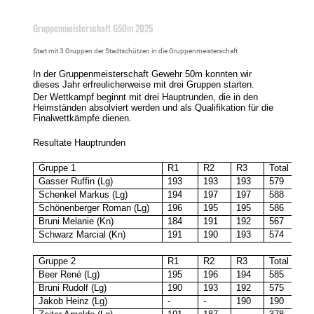
11.06.2025
, Schönenberger Roman
Gruppenmeisterschaft G50m 2025
Start mit 3 Gruppen der Stadtschützen in die Gruppenmeisterschaft
In der Gruppenmeisterschaft Gewehr 50m konnten wir
dieses Jahr erfreulicherweise mit drei Gruppen starten.
Der Wettkampf beginnt mit drei Hauptrunden, die in den
Heimständen absolviert werden und als Qualifikation für die
Finalwettkämpfe dienen.
Resultate Hauptrunden
Gruppe 1
R1
R2
R3
Total
Gasser Ruffin (Lg)
193
193
193
579
Schenkel Markus (Lg)
194
197
197
588
Schönenberger Roman (Lg)
196
195
195
586
Bruni Melanie (Kn)
184
191
192
567
Schwarz Marcial (Kn)
191
190
193
574
Gruppe 2
R1
R2
R3
Total
Beer René (Lg)
195
196
194
585
Bruni Rudolf (Lg)
190
193
192
575
Jakob Heinz (Lg)
-
-
190
190