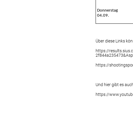
Donnerstag
04.09.
Über diese Links kö
https://results.si
2f844a235473&Aspx
https://shootingsp
Und hier gibt es auc
https://www.youtu