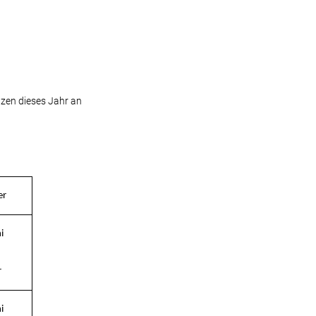
tzen dieses Jahr an
er
i
r
i