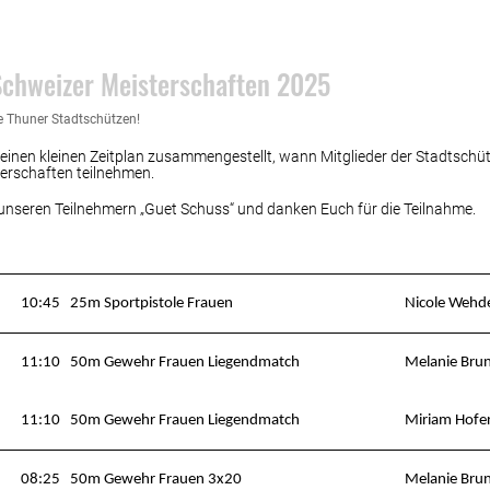
reas
chweizer Meisterschaften 2025
e Thuner Stadtschützen!
 einen kleinen Zeitplan zusammengestellt, wann Mitglieder der Stadtschü
erschaften teilnehmen.
unseren Teilnehmern „Guet Schuss“ und danken Euch für die Teilnahme.
10:45
25m Sportpistole Frauen
Nicole Wehd
11:10
50m Gewehr Frauen Liegendmatch
Melanie Brun
11:10
50m Gewehr Frauen Liegendmatch
Miriam Hofe
08:25
50m Gewehr Frauen 3x20
Melanie Brun