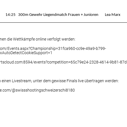
14:25
300m Gewehr Liegendmatch Frauen + Junioren
Lea Marx
nnen die Wettkämpfe online verfolgt werden:
us.com/Events.aspx?Championship=31fca960-cc9e-49a9-b799-
AutoDetectCookieSupport=1
ortscloud.com:8594/events?competition=65c79e24-2328-4614-9b81-87
h einen Livestream, unter dem gewisse Finals live übertragen werden:
be.com/@swissshootingschweizerschi8180