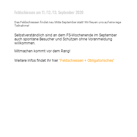
26.06.2020
, Bruno Schweizer
Feldschiessen am 11./12./13. September 2020
Das Feldschiessen findet neu Mitte September statt! Wir freuen uns auf eine rege
Teilnahme!
Selbstverständlich sind an dem FS-Wochenende im September
auch spontane Besucher und Schützen ohne Voranmeldung
willkommen.
Mitmachen kommt vor dem Rang!
Weitere Infos findet Ihr hier
"Feldschiessen + Obligatorisches"